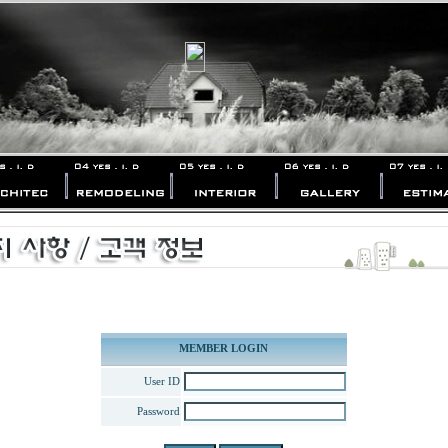
MEMBER LOGIN
User ID
Password