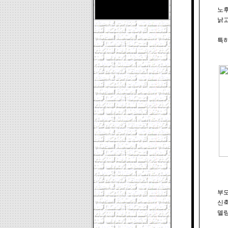
노후
낡고
부모
신축