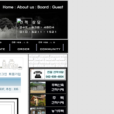
로그인
회원가입
537
, 추천 :
335