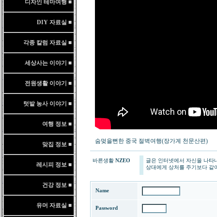
디자인 테마여행 ■
DIY 자료실 ■
각종 칼럼 자료실 ■
세상사는 이야기 ■
전원생활 이야기 ■
텃밭 농사 이야기 ■
여행 정보 ■
숨멎을뻔한 중국 절벽여행(장가계 천문산편)
맞집 정보 ■
바른생활
NZEO
글은 인터넷에서 자신을 나타
레시피 정보 ■
상대에게 상처를 주기보다 같이
건강 정보 ■
Name
유머 자료실 ■
Password