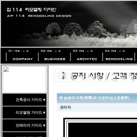
🐶 늙음의 미학(美學)과 인생무상(人生無常)
건축공사 가이드 ■
관리자
리모델링 가이드 ■
인테리어 가이드 ■