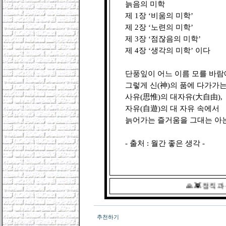
늙음의 미학 

제 1장 ‘비움의 미학’

제 2장 ‘노련의 미학’

제 3장 ‘점잖음의 미학’

제 4장 ‘생각의 미학’ 이다

단풍잎이 어느 이름 모를 바람에
그렇게 신(神)의 품에 다가가는 
사유(思惟)의 대자유(大自由), 

자유(自遊)의 대 자유 속에서 

늙어가는 즐거움을 그대는 아는가
🙏 👾 정직 과 
추천하기