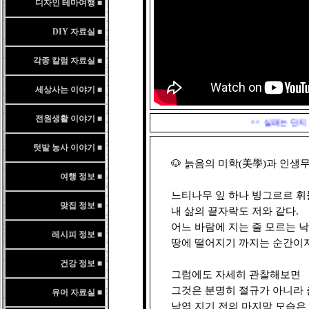
디자인 테마여행 ■
DIY 자료실 ■
각종 칼럼 자료실 ■
세상사는 이야기 ■
전원생활 이야기 ■
^^ 실패는 단지 성
텃밭 농사 이야기 ■
🐶 늙음의 미학(美學)과 인생무
여행 정보 ■
느티나무 잎 하나 빙그르르 휘돌
맞집 정보 ■
내 삶의 끝자락도 저와 같다.

어느 바람에 지는 줄 모르는 낙
레시피 정보 ■
땅에 떨어지기 까지는 순간이지만
건강 정보 ■
그럼에도 자세히 관찰해보면

그것은 분명히 절규가 아니라 
유머 자료실 ■
낙엽 지기 전의 마지막 모습은 