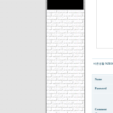
바른생활
NZEO
Name
Password
Comment