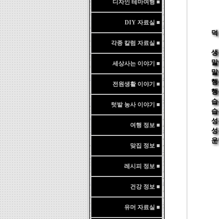
디자인 테마여행 ■
DIY 자료실 ■
덕 
각종 칼럼 자료실 ■
생
말
세상사는 이야기 ■
말
행
전원생활 이야기 ■
행
습
텃밭 농사 이야기 ■
습
성
여행 정보 ■
성
운
맞집 정보 ■
레시피 정보 ■
건강 정보 ■
유머 자료실 ■