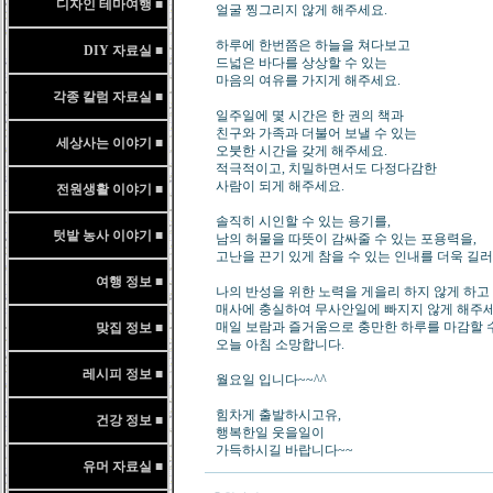
디자인 테마여행 ■
얼굴 찡그리지 않게 해주세요.
하루에 한번쯤은 하늘을 쳐다보고
DIY 자료실 ■
드넓은 바다를 상상할 수 있는
마음의 여유를 가지게 해주세요.
각종 칼럼 자료실 ■
일주일에 몇 시간은 한 권의 책과
친구와 가족과 더불어 보낼 수 있는
세상사는 이야기 ■
오붓한 시간을 갖게 해주세요.
적극적이고, 치밀하면서도 다정다감한
사람이 되게 해주세요.
전원생활 이야기 ■
솔직히 시인할 수 있는 용기를,
텃밭 농사 이야기 ■
남의 허물을 따뜻이 감싸줄 수 있는 포용력을,
고난을 끈기 있게 참을 수 있는 인내를 더욱 길러
여행 정보 ■
나의 반성을 위한 노력을 게을리 하지 않게 하고
매사에 충실하여 무사안일에 빠지지 않게 해주세
매일 보람과 즐거움으로 충만한 하루를 마감할 
맞집 정보 ■
오늘 아침 소망합니다.
레시피 정보 ■
월요일 입니다~~^^
힘차게 출발하시고유,
건강 정보 ■
행복한일 웃을일이
가득하시길 바랍니다~~
유머 자료실 ■