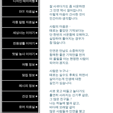
디자인 테마여행 ■
잘 사귀다가도 좀 서운하면
그 인연 역시 끊어집니다.
DIY 자료실 ■
이렇게 마음이 간사한 것이
인간이라 생각합니다.
각종 칼럼 자료실 ■
사람의 마음은ᆢ
때로는 좋았던 기억보다는
세상사는 이야기 ■
단 한번의 서운함에 오해하고,
실망하며 틀어지는 경우가
참 많습니다.
전원생활 이야기 ■
인연은 만남도 소중하지만
텃밭 농사 이야기 ■
함께한 좋은 기억만을 먼저
떠 올릴줄 아는 현명한 사람이
되어야 겠지요.
여행 정보 ■
사람은 누구나ᆢ
때로는 실수도 후회도 하면서
맞집 정보 ■
살아가는게 인생에 대한
길인가 싶습니다.
레시피 정보 ■
서로 웃고 떠들고 놀다가도
홀연히 사라지는 신기루 같은,
건강 정보 ■
그 많은 친구들..!
나는 하늘에 별과 같고,
유머 자료실 ■
바다에 모래알 같이
많은 사람들과 인연을 맺고