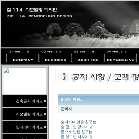
⛳ 인연 이란..
건축공사 가이드 ■
관리자
리모델링 가이드 ■
술마시며 맺은 친구는
술 끊으면 없어지고,
인테리어 가이드 ■
돈으로 만든 친구는
돈 없으면 사라지고,