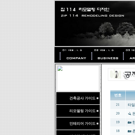
번호
건축공사 가이드 ■
타일
21
리모델링 가이드 ■
🪒
20
🏡
19
인테리어 가이드 ■
🏡
18