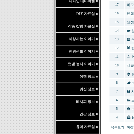
디자인 테마여행 ■
리모
17
빈집
DIY 자료실 ■
16
인생
15
각종 칼럼 자료실 ■
🏡
14
세상사는 이야기 ■
🕍
13
🕍
12
전원생활 이야기 ■
🚿
11
텃밭 농사 이야기 ■
시골
10
🏚
9
여행 정보 ■
🏕
8
맞집 정보 ■
🏫
7
🏡
6
레시피 정보 ■
🏫
5
건강 정보 ■
🏭
4
유머 자료실 ■
목록보기
이전