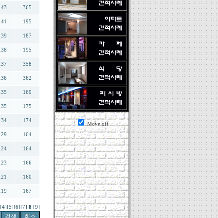
143
365
141
195
139
187
138
195
137
358
136
362
135
169
135
175
134
174
Move off
129
164
124
164
123
166
121
160
119
167
[4]
[5]
[6]
[7]
8
[9]