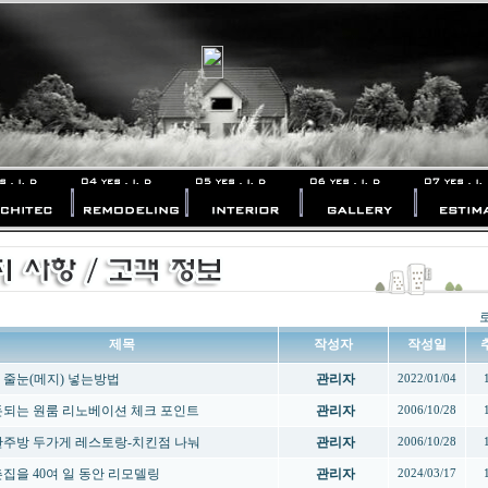
제목
작성자
작성일
 줄눈(메지) 넣는방법
관리자
2022/01/04
 돈되는 원룸 리노베이션 체크 포인트
관리자
2006/10/28
 한주방 두가게 레스토랑-치킨점 나눠
관리자
2006/10/28
 촌집을 40여 일 동안 리모델링
관리자
2024/03/17