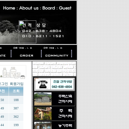
로그인
회원가입
추천
조회
150
188
149
387
149
362
144
199