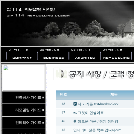
번호
제목
건축공사 가이드 ■
🅿️ 나 가거든 text-border-block
48
리모델링 가이드 ■
👠 그것이 인생이죠
47
🕷️ 외로운 마음 / 청계 정헌영
46
인테리어 가이드 ■
인테리어 전문 목수 입니다^^*
45