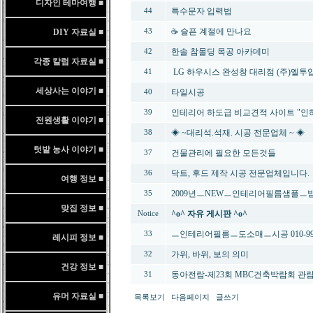
디자인 테마여행 ■
특수문자 입력법
44
☕ 슬픈 계절에 만나요
DIY 자료실 ■
43
한솔 참몰딩 목공 아카데미
42
각종 칼럼 자료실 ■
LG 하우시스 완성창 대리점 (주)엘투
41
세상사는 이야기 ■
타일시공
40
인테리어 하도급 비교견적 사이트 "인하
39
전원생활 이야기 ■
◈ ~대리석.석재. 시공 전문업체 ~ ◈
38
텃밭 농사 이야기 ■
건물관리에 필요한 모든것들
37
닥트, 후드 제작 시공 전문업체입니다.
36
여행 정보 ■
2009년ㅡNEWㅡ인테리어필름샘플ㅡ
35
맞집 정보 ■
^o^ 자유 게시판 ^o^
Notice
ㅡ인테리어필름ㅡ도소매ㅡ시공 010-9910
33
레시피 정보 ■
가위, 바위, 보의 의미
32
건강 정보 ■
동아전람-제23회 MBC건축박람회 관
31
유머 자료실 ■
목록보기
다음페이지
글쓰기