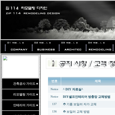
번호
제목
건축공사 가이드 ■
^ DIY 자료실^
Notice
리모델링 가이드 ■
DIY셀프인테리어 방충망 교체방법
Notice
⛑️ 기름 보일러 자가 교체
137
인테리어 가이드 ■
⛑️ 보일러 교체 방법
136