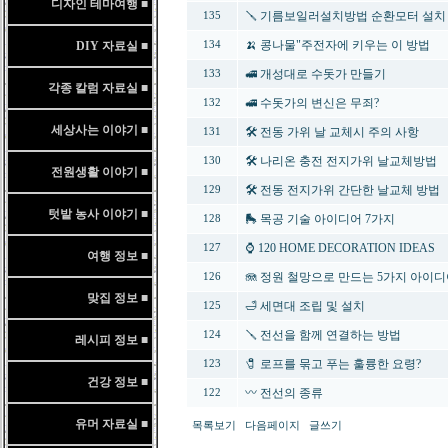
디자인 테마여행 ■
🪛 기름보일러설치방법 순환모터 설치
135
🍌 콩나물"주전자에 키우는 이 방법
DIY 자료실 ■
134
🚅 개성대로 수돗가 만들기
133
각종 칼럼 자료실 ■
🚅 수돗가의 변신은 무죄?
132
세상사는 이야기 ■
🛠️ 전동 가위 날 교체시 주의 사항
131
🛠️ 나리온 충전 전지가위 날교체방법
130
전원생활 이야기 ■
🛠️ 전동 전지가위 간단한 날교체 방법
129
텃밭 농사 이야기 ■
🛼 목공 기술 아이디어 7가지
128
⌚ 120 HOME DECORATION IDEAS
127
여행 정보 ■
🪼 정원 철망으로 만드는 5가지 아이
126
맞집 정보 ■
🛁 세면대 조립 및 설치
125
🪛 전선을 함께 연결하는 방법
124
레시피 정보 ■
🧷 로프를 묶고 푸는 훌륭한 요령?
123
건강 정보 ■
〰️ 전선의 종류
122
유머 자료실 ■
목록보기
다음페이지
글쓰기