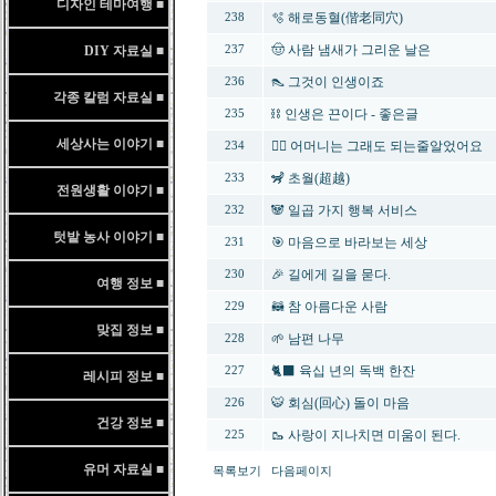
디자인 테마여행 ■
🫧 해로동혈(偕老同穴)
238
🤠 사람 냄새가 그리운 날은
DIY 자료실 ■
237
👠 그것이 인생이죠
236
각종 칼럼 자료실 ■
⛓️ 인생은 끈이다 - 좋은글
235
세상사는 이야기 ■
🦹‍♀️ 어머니는 그래도 되는줄알었어요
234
🦨 초월(超越)
233
전원생활 이야기 ■
🐼 일곱 가지 행복 서비스
232
텃밭 농사 이야기 ■
🎯 마음으로 바라보는 세상
231
🎉 길에게 길을 묻다.
230
여행 정보 ■
🦝 참 아름다운 사람
229
맞집 정보 ■
🌱 남편 나무
228
🐈‍⬛ 육십 년의 독백 한잔
227
레시피 정보 ■
🐯 회심(回心) 돌이 마음
226
건강 정보 ■
🥾 사랑이 지나치면 미움이 된다.
225
유머 자료실 ■
목록보기
다음페이지