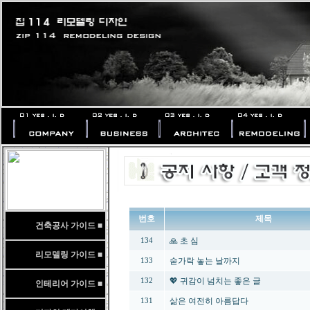
번호
제목
건축공사 가이드 ■
🙏 초 심
134
리모델링 가이드 ■
숟가락 놓는 날까지
133
💖 귀감이 넘치는 좋은 글
132
인테리어 가이드 ■
삶은 여전히 아름답다
131