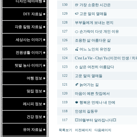
디자인 테마여행 ■
🍺 가장 소중한 시간은
130
🍉 고운 말의 열매들
DIY 자료실 ■
129
부부들에게 보내는 편지
128
각종 칼럼 자료실 ■
🍊 손가락이 다섯 개인 이유
127
세상사는 이야기 ■
조용한 삶 아름다운 삶
126
🍒 어느 노인의 유언장
125
전원생활 이야기 ■
C'est La Vie - Chyi Yu (이것이 인생 / 치
124
텃밭 농사 이야기 ■
⛄ 삶은 여전히 아름답다
123
고운 말의 열매들
122
여행 정보 ■
🍂 늙어가는 길
121
맞집 정보 ■
마음이 예쁜 찻집에서
120
🍁 행복은 언제나 내 안에
119
레시피 정보 ■
인생의 길동무
118
건강 정보 ■
💥10월부터 달라집니다💥
117
유머 자료실 ■
목록보기
이전페이지
다음페이지