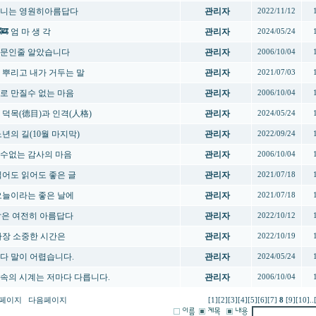
니는 영원히아름답다
관리자
2022/11/12
‍🚒 엄 마 생 각
관리자
2024/05/24
문인줄 알았습니다
관리자
2006/10/04
 뿌리고 내가 거두는 말
관리자
2021/07/03
로 만질수 없는 마음
관리자
2006/10/04
 덕목(德目)과 인격(人格)
관리자
2024/05/24
 노년의 길(10월 마지막)
관리자
2022/09/24
수없는 감사의 마음
관리자
2006/10/04
 읽어도 읽어도 좋은 글
관리자
2021/07/18
 오늘이라는 좋은 날에
관리자
2021/07/18
삶은 여전히 아름답다
관리자
2022/10/12
 가장 소중한 시간은
관리자
2022/10/19
다 말이 어렵습니다.
관리자
2024/05/24
속의 시계는 저마다 다릅니다.
관리자
2006/10/04
페이지
다음페이지
[1]
[2]
[3]
[4]
[5]
[6]
[7]
8
[9]
[10]
..