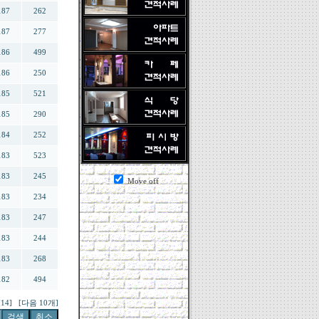
187
262
187
277
186
499
186
250
185
521
185
290
184
252
183
523
183
245
Move off
183
234
183
247
183
244
183
268
182
494
[14]
[다음 10개]