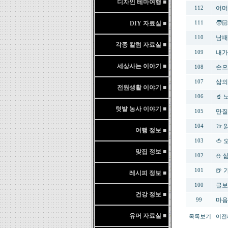
디자인 테마여행 ■
어머
112
🧑
DIY 자료실 ■
111
남때
110
각종 칼럼 자료실 ■
내가
109
세상사는 이야기 ■
손으
108
삶의
107
전원생활 이야기 ■
🥤
106
텃밭 농사 이야기 ■
만질
105
🍈
104
여행 정보 ■
🍅
103
맞집 정보 ■
⛄ 
102
🍺
101
레시피 정보 ■
글보
100
건강 정보 ■
마음
99
유머 자료실 ■
목록보기
이전