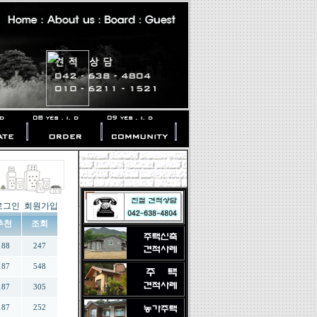
로그인
회원가입
추천
조회
188
247
187
548
187
305
187
252