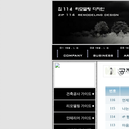
번호
건축공사 가이드 ■
언제
116
리모델링 가이드 ■
나는
115
🌱
114
인테리어 가이드 ■
마음
113