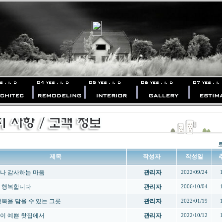
제목
작성자
작성일
나 감사하는 마음
관리자
2022/09/24
 행복합니다
관리자
2006/10/04
 행복을 담을 수 있는 그릇
관리자
2022/01/19
이 예쁜 찻집에서
관리자
2022/10/12