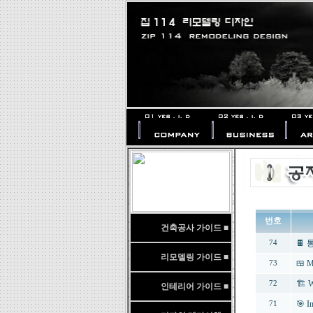
번호
건축공사 가이드 ■
🍫
74
리모델링 가이드 ■
🍱 M
73
🏗️ 
72
인테리어 가이드 ■
🎯 I
71