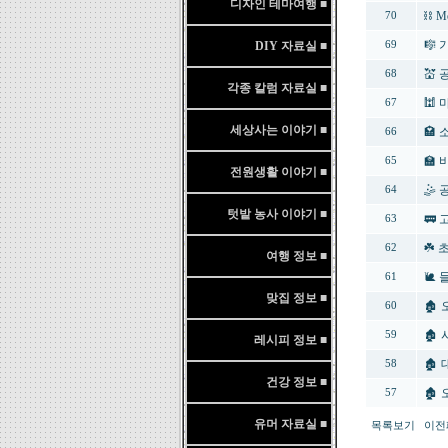
디자인 테마여행 ■
⛓️ M
70
🎼
DIY 자료실 ■
69
💒
68
각종 칼럼 자료실 ■
🕍
67
세상사는 이야기 ■
🏩
66
🏫
65
전원생활 이야기 ■
🤹
64
텃밭 농사 이야기 ■
🚃 
63
☘️
62
여행 정보 ■
🐌
61
맞집 정보 ■
🏚
60
🏚
59
레시피 정보 ■
🏚
58
건강 정보 ■
🏚
57
유머 자료실 ■
목록보기
이전