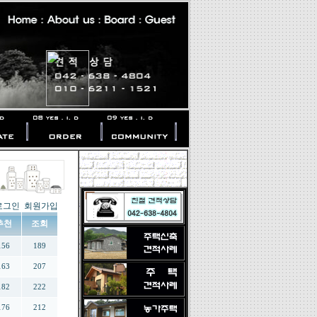
로그인
회원가입
추천
조회
156
189
163
207
182
222
176
212