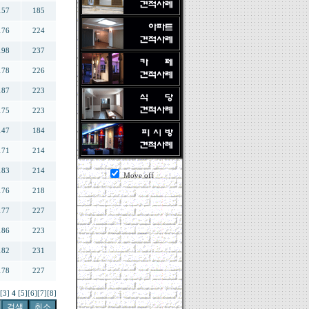
157
185
176
224
198
237
178
226
187
223
175
223
147
184
171
214
183
214
Move off
176
218
177
227
186
223
182
231
178
227
[3]
4
[5]
[6]
[7]
[8]