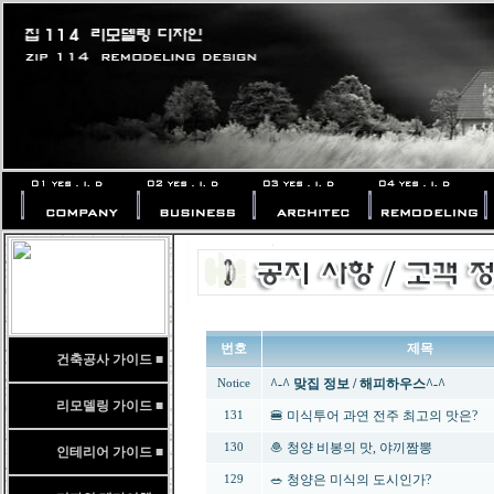
번호
제목
건축공사 가이드 ■
^-^ 맞집 정보 / 해피하우스^-^
Notice
리모델링 가이드 ■
🍔 미식투어 과연 전주 최고의 맛은?
131
🧆 청양 비봉의 맛, 야끼짬뽕
130
인테리어 가이드 ■
🥗 청양은 미식의 도시인가?
129