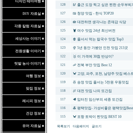
디자인 테마여행 ■
🥢 출근 도장 찍고 싶은 찐한 순두부
128
🍱 청양 맛집 - 한식 TOP20
DIY 자료실 ■
127
🪷 대전하면 생각나는 존재감 식당
126
각종 칼럼 자료실 ■
🦞 여수 맛집 24년 최신버전
125
세상사는 이야기 ■
🍿 줄서서 먹는 칼국수 맛집 Top3
124
🍨 5년 동안 가봤던 인천 맛집 213곳
123
전원생활 이야기 ■
🥉 이 가격에 30첩 반상이?
122
텃밭 농사 이야기 ■
🦐 전북 부안 맛집 Best 12
121
🦀 고양, 파주, 포천, 남양주 맛집 베스트
120
여행 정보 ■
🍜 송정 맛집 줄서는 5천원 우동맛집
119
맞집 정보 ■
🍖 대전 맛집 나의 또간집
118
🥩 입터진 임산부의 세종 또간집
117
레시피 정보 ■
🍝 평택맛집- 가성비좋은 평택맛집Best
116
건강 정보 ■
🦀 포항 토박이 찐맛집 BEST 10
115
유머 자료실 ■
목록보기
다음페이지
글쓰기